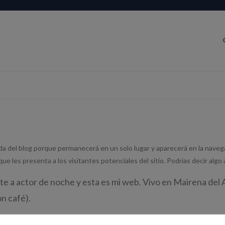
a del blog porque permanecerá en un solo lugar y aparecerá en la navegac
 les presenta a los visitantes potenciales del sitio. Podrías decir algo a
e a actor de noche y esta es mi web. Vivo en Mairena del Al
on café).