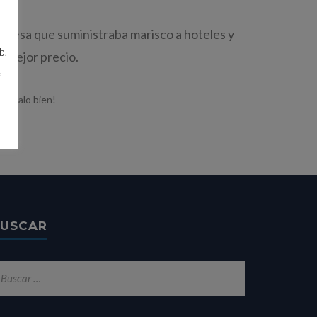
resa que suministraba marisco a hoteles y
b,
l mejor precio.
s
¡Pásalo bien!
USCAR
scar: