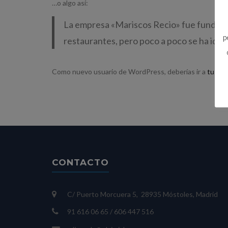
…o algo así:
La empresa «Mariscos Recio» fue fundada
p
restaurantes, pero poco a poco se ha ido 
Como nuevo usuario de WordPress, deberías ir a
tu esc
CONTACTO
C/ Puerto Morcuera 5, 28935 Móstoles, Madrid
91 616 06 65 / 606 447 516