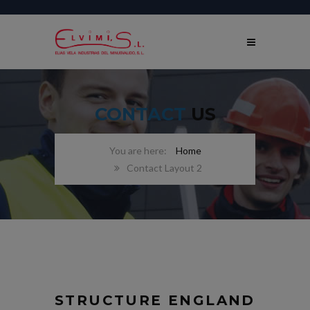
CONTACT
US
Home
Contact Layout 2
STRUCTURE ENGLAND