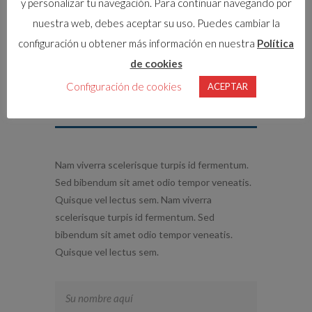
y personalizar tu navegación. Para continuar navegando por
(102) 8888 9999
nuestra web, debes aceptar su uso. Puedes cambiar la
Mon – Sat: 9:00 – 18:00
configuración u obtener más información en nuestra
Política
de cookies
Configuración de cookies
ACEPTAR
FILL THE CONTACT
FORM
Nam viverra scelerisque turpis id fermentum.
Sed bibendum sit amet odio tempor veneatis.
Quisque vel lectus sem. Nam viverra
scelerisque turpis id fermentum. Sed
bibendum sit amet odio tempor veneatis.
Quisque vel lectus sem.