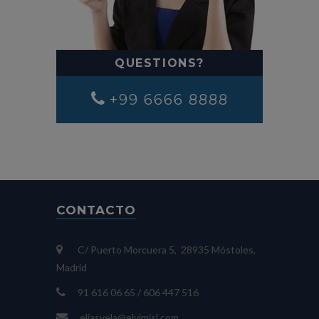
QUESTIONS?
+99 6666 8888
CONTACTO
C/ Puerto Morcuera 5, 28935 Móstoles,
Madrid
91 616 06 65 / 606 447 516
eliasvela@elvimisl.com