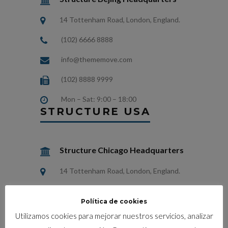
14 Tottenham Road, London, England.
(102) 6666 8888
info@thememove.com
(102) 8888 9999
Mon – Sat: 9:00 – 18:00
STRUCTURE USA
Structure Chicago Headquarters
14 Tottenham Road, London, England.
(102) 6666 8888
Política de cookies
info@thememove.com
Utilizamos cookies para mejorar nuestros servicios, analizar